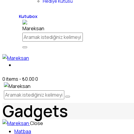
Hediye Kutusu
Kutubox
0 items
-
₺0.00
0
Gadgets
Close
Matbaa