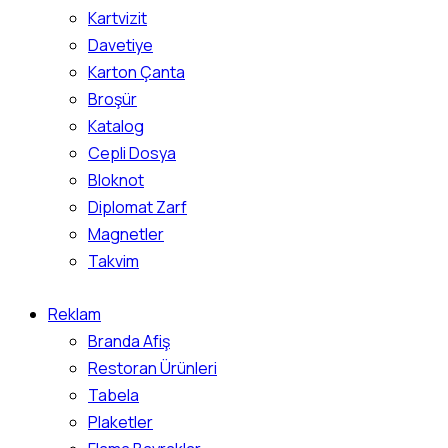
Kartvizit
Davetiye
Karton Çanta
Broşür
Katalog
Cepli Dosya
Bloknot
Diplomat Zarf
Magnetler
Takvim
Reklam
Branda Afiş
Restoran Ürünleri
Tabela
Plaketler