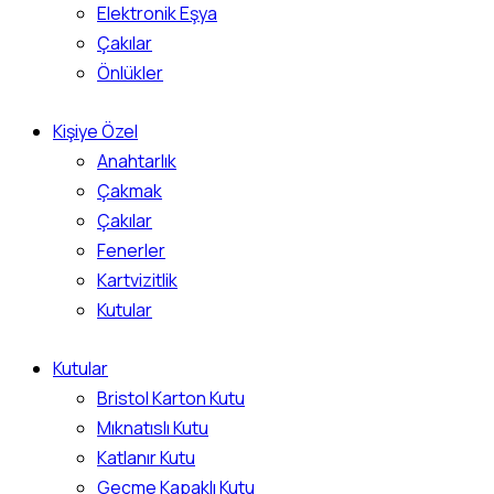
Elektronik Eşya
Çakılar
Önlükler
Kişiye Özel
Anahtarlık
Çakmak
Çakılar
Fenerler
Kartvizitlik
Kutular
Kutular
Bristol Karton Kutu
Mıknatıslı Kutu
Katlanır Kutu
Geçme Kapaklı Kutu