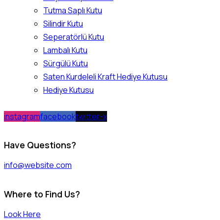
Tutma Saplı Kutu
Silindir Kutu
Seperatörlü Kutu
Lambalı Kutu
Sürgülü Kutu
Saten Kurdeleli Kraft Hediye Kutusu
Hediye Kutusu
instagram
facebook
twitter-x
Have Questions?
info@website.com
Where to Find Us?
Look Here