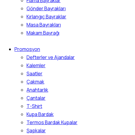
Flama Bayraklar
Gönder Bayrakları
Kırlangıç Bayraklar
Masa Bayrakları
Makam Bayrağı
Promosyon
Defterler ve Ajandalar
Kalemler
Saatler
Çakmak
Anahtarlık
Çantalar
T-Shirt
Kupa Bardak
Termos Bardak Kupalar
Şapkalar