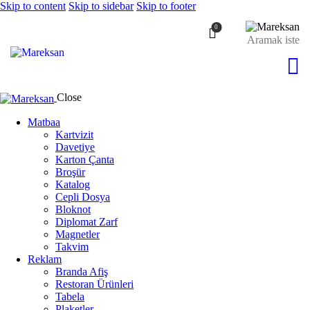
Skip to content
Skip to sidebar
Skip to footer
0
Close
Matbaa
Kartvizit
Davetiye
Karton Çanta
Broşür
Katalog
Cepli Dosya
Bloknot
Diplomat Zarf
Magnetler
Takvim
Reklam
Branda Afiş
Restoran Ürünleri
Tabela
Plaketler