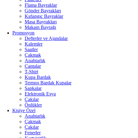
Flama Bayraklar
Gönder Bayrakları
Kırlangıç Bayraklar
Masa Bayrakları
Makam Bayrağı
Promosyon
Defterler ve Ajandalar
Kalemler
Saatler
Çakmak
Anahtarlık
Çantalar
T-Shirt
Kupa Bardak
Termos Bardak Kupalar
Şapkalar
Elektronik Eşya
Çakılar
Önlükler
Kişiye Özel
Anahtarlık
Çakmak
Çakılar
Fenerler