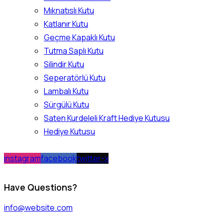
Mıknatıslı Kutu
Katlanır Kutu
Geçme Kapaklı Kutu
Tutma Saplı Kutu
Silindir Kutu
Seperatörlü Kutu
Lambalı Kutu
Sürgülü Kutu
Saten Kurdeleli Kraft Hediye Kutusu
Hediye Kutusu
instagram
facebook
twitter-x
Have Questions?
info@website.com