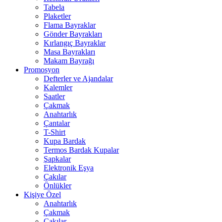
Tabela
Plaketler
Flama Bayraklar
Gönder Bayrakları
Kırlangıç Bayraklar
Masa Bayrakları
Makam Bayrağı
Promosyon
Defterler ve Ajandalar
Kalemler
Saatler
Çakmak
Anahtarlık
Çantalar
T-Shirt
Kupa Bardak
Termos Bardak Kupalar
Şapkalar
Elektronik Eşya
Çakılar
Önlükler
Kişiye Özel
Anahtarlık
Çakmak
Çakılar