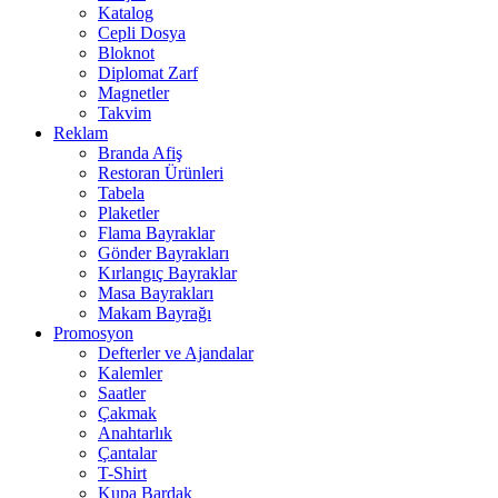
Katalog
Cepli Dosya
Bloknot
Diplomat Zarf
Magnetler
Takvim
Reklam
Branda Afiş
Restoran Ürünleri
Tabela
Plaketler
Flama Bayraklar
Gönder Bayrakları
Kırlangıç Bayraklar
Masa Bayrakları
Makam Bayrağı
Promosyon
Defterler ve Ajandalar
Kalemler
Saatler
Çakmak
Anahtarlık
Çantalar
T-Shirt
Kupa Bardak