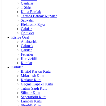
Çantalar
T-Shirt
Kupa Bardak
Termos Bardak Kupalar
Şapkalar
Elektronik Eşya
Çakılar
Önlükler
Kişiye Özel
Anahtarlık
Çakmak
Çakılar
Fenerler
Kartvizitlik
Kutular
Kutular
Bristol Karton Kutu
Mıknatıslı Kutu
Katlanır Kutu
Geçme Kapaklı Kutu
Tutma Saplı Kutu
Silindir Kutu
Seperatörlü Kutu
Lambalı Kutu
Sürgülü Kutu