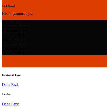
7/24 Destek
Her an yanınızdayız
Masa Üstü ürünler
Restoran Ürünleri
Elektronik Eşya
Hediye Setleri
Masa Üstü ürünler
Restoran Ürünleri
Elektronik Eşya
Hediye Setleri
Elektronik Eşya
Daha Fazla
Saatler
Daha Fazla