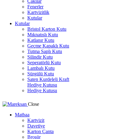
Çakılar
Fenerler
Kartvizitlik
Kutular
Kutular
Bristol Karton Kutu
Mıknatıslı Kutu
Katlanır Kutu
Geçme Kapaklı Kutu
Tutma Saplı Kutu
Silindir Kutu
Seperatörlü Kutu
Lambalı Kutu
Sürgülü Kutu
Saten Kurdeleli Kraft
Hediye Kutusu
Hediye Kutusu
Close
Matbaa
Kartvizit
Davetiye
Karton Çanta
Broşür