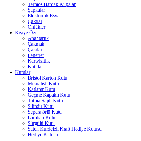
Termos Bardak Kupalar
Şapkalar
Elektronik Eşya
Çakılar
Önlükler
Kişiye Özel
Anahtarlık
Çakmak
Çakılar
Fenerler
Kartvizitlik
Kutular
Kutular
Bristol Karton Kutu
Mıknatıslı Kutu
Katlanır Kutu
Geçme Kapaklı Kutu
Tutma Saplı Kutu
Silindir Kutu
Seperatörlü Kutu
Lambalı Kutu
Sürgülü Kutu
Saten Kurdeleli Kraft Hediye Kutusu
Hediye Kutusu