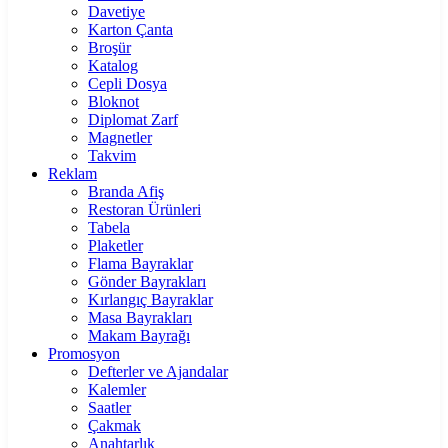
Davetiye
Karton Çanta
Broşür
Katalog
Cepli Dosya
Bloknot
Diplomat Zarf
Magnetler
Takvim
Reklam
Branda Afiş
Restoran Ürünleri
Tabela
Plaketler
Flama Bayraklar
Gönder Bayrakları
Kırlangıç Bayraklar
Masa Bayrakları
Makam Bayrağı
Promosyon
Defterler ve Ajandalar
Kalemler
Saatler
Çakmak
Anahtarlık