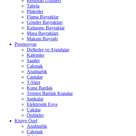
Restoran Ürünleri
Tabela
Plaketler
Flama Bayraklar
Gönder Bayrakları
Kırlangıç Bayraklar
Masa Bayrakları
Makam Bayrağı
Promosyon
Defterler ve Ajandalar
Kalemler
Saatler
Çakmak
Anahtarlık
Çantalar
T-Shirt
Kupa Bardak
Termos Bardak Kupalar
Şapkalar
Elektronik Eşya
Çakılar
Önlükler
Kişiye Özel
Anahtarlık
Çakmak