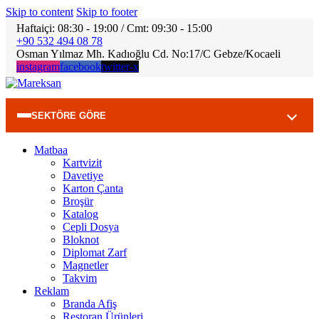
Skip to content
Skip to footer
Haftaiçi: 08:30 - 19:00 / Cmt: 09:30 - 15:00
+90 532 494 08 78
Osman Yılmaz Mh. Kadıoğlu Cd. No:17/C Gebze/Kocaeli
instagram
facebook
twitter-x
SEKTÖRE GÖRE
Matbaa
Kartvizit
Davetiye
Karton Çanta
Broşür
Katalog
Cepli Dosya
Bloknot
Diplomat Zarf
Magnetler
Takvim
Reklam
Branda Afiş
Restoran Ürünleri