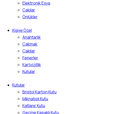
Elektronik Eşya
Çakılar
Önlükler
Kişiye Özel
Anahtarlık
Çakmak
Çakılar
Fenerler
Kartvizitlik
Kutular
Kutular
Bristol Karton Kutu
Mıknatıslı Kutu
Katlanır Kutu
Geçme Kapaklı Kutu