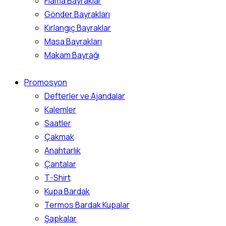
Flama Bayraklar
Gönder Bayrakları
Kırlangıç Bayraklar
Masa Bayrakları
Makam Bayrağı
Promosyon
Defterler ve Ajandalar
Kalemler
Saatler
Çakmak
Anahtarlık
Çantalar
T-Shirt
Kupa Bardak
Termos Bardak Kupalar
Şapkalar