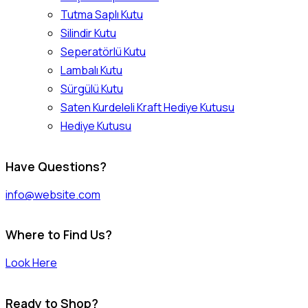
Tutma Saplı Kutu
Silindir Kutu
Seperatörlü Kutu
Lambalı Kutu
Sürgülü Kutu
Saten Kurdeleli Kraft Hediye Kutusu
Hediye Kutusu
instagram
facebook
twitter-
Have Questions?
x
info@website.com
Where to Find Us?
Look Here
Ready to Shop?