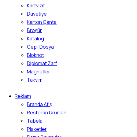
Kartvizit
Davetiye
Karton Çanta
Broşür
Katalog
Cepli Dosya
Bloknot
Diplomat Zarf
Magnetler
Takvim
Reklam
Branda Afiş
Restoran Ürünleri
Tabela
Plaketler