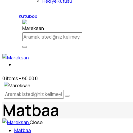
Hediye Kutusu
Kutubox
0 items
-
₺0.00
0
Matbaa
Close
Matbaa