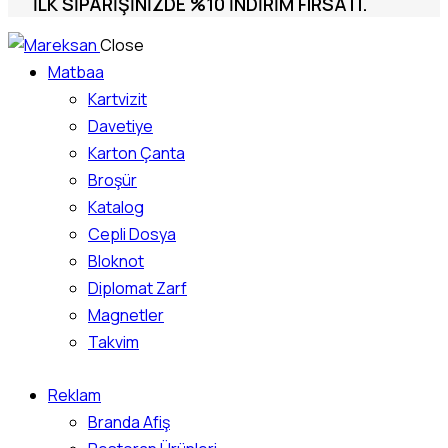
İLK SIPARIŞINIZDE %10 INDIRIM FIRSATI.
Close
Matbaa
Kartvizit
Davetiye
Karton Çanta
Broşür
Katalog
Cepli Dosya
Bloknot
Diplomat Zarf
Magnetler
Takvim
Reklam
Branda Afiş