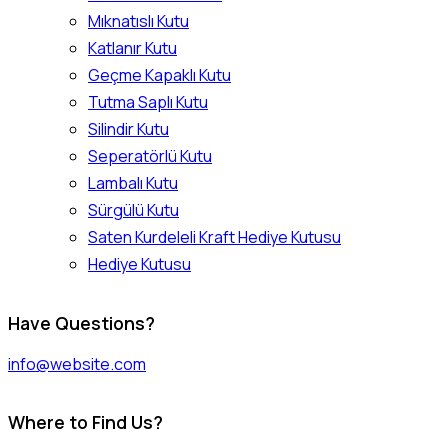
Mıknatıslı Kutu
Katlanır Kutu
Geçme Kapaklı Kutu
Tutma Saplı Kutu
Silindir Kutu
Seperatörlü Kutu
Lambalı Kutu
Sürgülü Kutu
Saten Kurdeleli Kraft Hediye Kutusu
Hediye Kutusu
instagram
facebook
twitter-
Have Questions?
x
info@website.com
Where to Find Us?