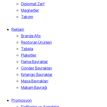
Diplomat Zarf
Magnetler
Takvim
Reklam
Branda Afiş
Restoran Ürünleri
Tabela
Plaketler
Flama Bayraklar
Gönder Bayrakları
Kırlangıç Bayraklar
Masa Bayrakları
Makam Bayrağı
Promosyon
Defterler ve Ajandalar