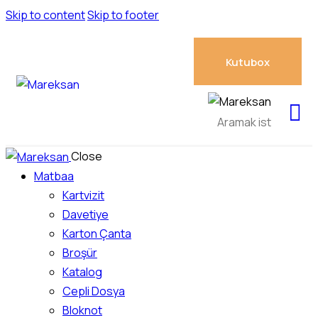
Skip to content
Skip to footer
Kutubox
Close
Matbaa
Kartvizit
Davetiye
Karton Çanta
Broşür
Katalog
Cepli Dosya
Bloknot