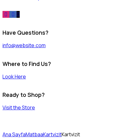
Have Questions?
info@website.com
Where to Find Us?
Look Here
Ready to Shop?
Visit the Store
Ana Sayfa
Matbaa
Kartvizit
Kartvizit