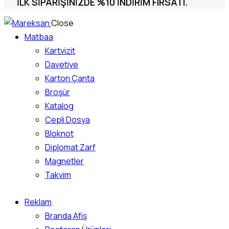
İLK SIPARIŞINIZDE %10 INDIRIM FIRSATI.
Close
Matbaa
Kartvizit
Davetiye
Karton Çanta
Broşür
Katalog
Cepli Dosya
Bloknot
Diplomat Zarf
Magnetler
Takvim
Reklam
Branda Afiş