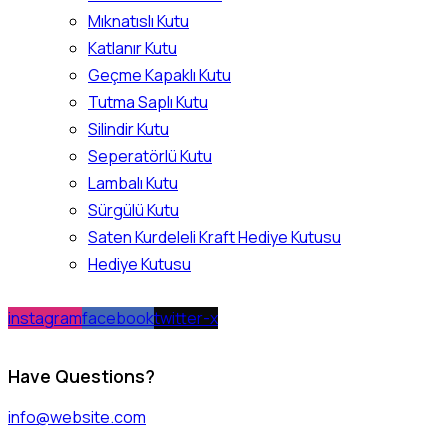
Mıknatıslı Kutu
Katlanır Kutu
Geçme Kapaklı Kutu
Tutma Saplı Kutu
Silindir Kutu
Seperatörlü Kutu
Lambalı Kutu
Sürgülü Kutu
Saten Kurdeleli Kraft Hediye Kutusu
Hediye Kutusu
instagram
facebook
twitter-x
Have Questions?
info@website.com