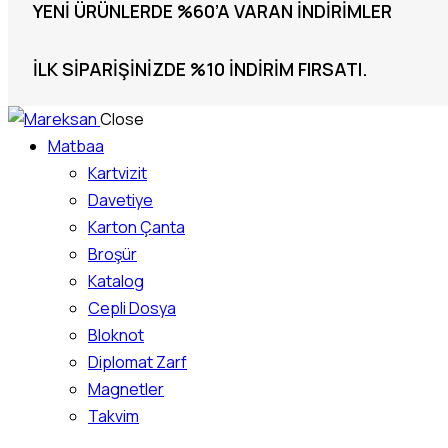
YENI ÜRÜNLERDE %60’A VARAN İNDIRIMLER
İLK SIPARIŞINIZDE %10 INDIRIM FIRSATI.
Close
Matbaa
Kartvizit
Davetiye
Karton Çanta
Broşür
Katalog
Cepli Dosya
Bloknot
Diplomat Zarf
Magnetler
Takvim