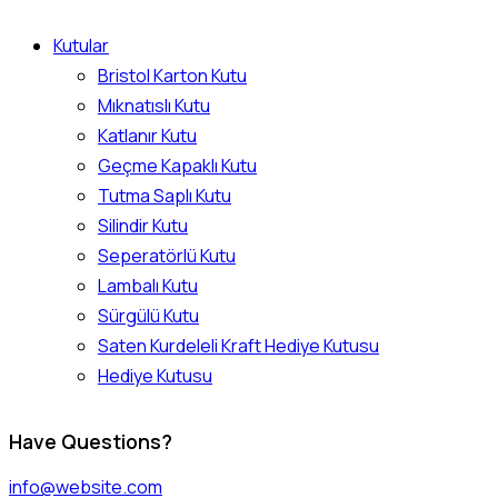
Kutular
Bristol Karton Kutu
Mıknatıslı Kutu
Katlanır Kutu
Geçme Kapaklı Kutu
Tutma Saplı Kutu
Silindir Kutu
Seperatörlü Kutu
Lambalı Kutu
Sürgülü Kutu
Saten Kurdeleli Kraft Hediye Kutusu
Hediye Kutusu
instagram
facebook
twitter-
Have Questions?
x
info@website.com