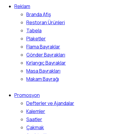
Reklam
Branda Afiş
Restoran Ürünleri
Tabela
Plaketler
Flama Bayraklar
Gönder Bayrakları
Kırlangıç Bayraklar
Masa Bayrakları
Makam Bayrağı
Promosyon
Defterler ve Ajandalar
Kalemler
Saatler
Çakmak