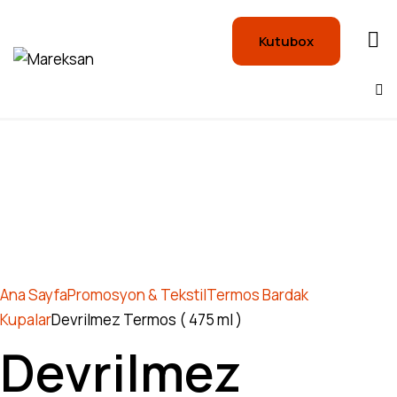
Kutubox
Ana Sayfa
Promosyon & Tekstil
Termos Bardak
Kupalar
Devrilmez Termos ( 475 ml )
Devrilmez