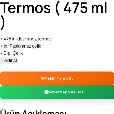
Termos ( 475 ml
)
• 475 ml devrilmez termos
• İç : Paslanmaz çelik
• Dış : Çelik
Teklif Al
Teklif Talep Et
WhatsApp ile Sor
Ürün Açıklaması