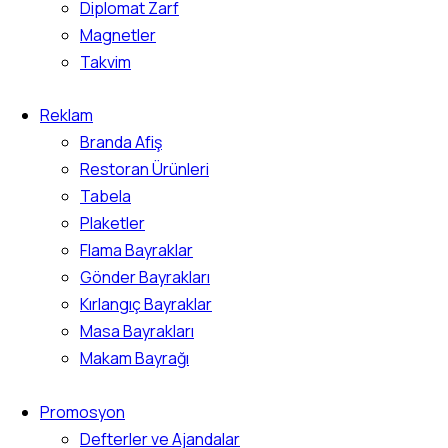
Diplomat Zarf
Magnetler
Takvim
Reklam
Branda Afiş
Restoran Ürünleri
Tabela
Plaketler
Flama Bayraklar
Gönder Bayrakları
Kırlangıç Bayraklar
Masa Bayrakları
Makam Bayrağı
Promosyon
Defterler ve Ajandalar