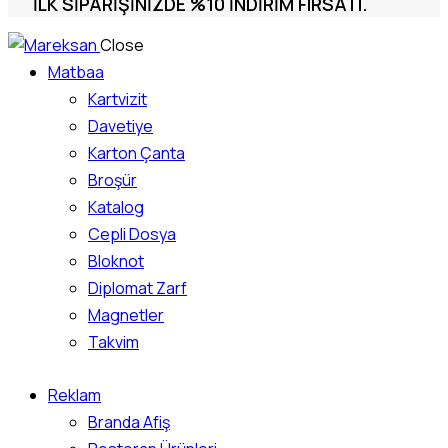
İLK SIPARIŞINIZDE %10 INDIRIM FIRSATI.
Close
Matbaa
Kartvizit
Davetiye
Karton Çanta
Broşür
Katalog
Cepli Dosya
Bloknot
Diplomat Zarf
Magnetler
Takvim
Reklam
Branda Afiş