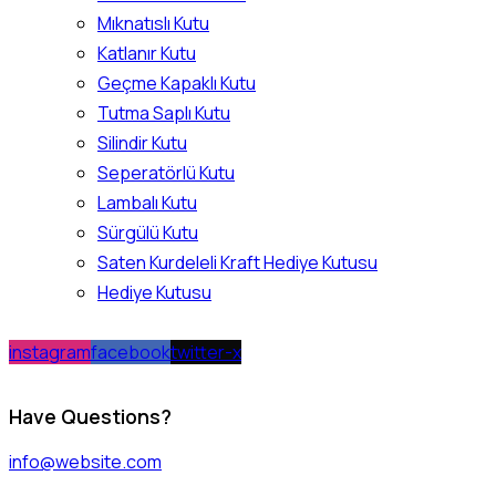
Mıknatıslı Kutu
Katlanır Kutu
Geçme Kapaklı Kutu
Tutma Saplı Kutu
Silindir Kutu
Seperatörlü Kutu
Lambalı Kutu
Sürgülü Kutu
Saten Kurdeleli Kraft Hediye Kutusu
Hediye Kutusu
instagram
facebook
twitter-x
Have Questions?
info@website.com