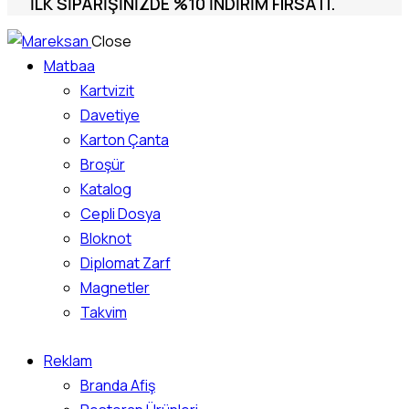
İLK SIPARIŞINIZDE %10 INDIRIM FIRSATI.
Close
Matbaa
Kartvizit
Davetiye
Karton Çanta
Broşür
Katalog
Cepli Dosya
Bloknot
Diplomat Zarf
Magnetler
Takvim
Reklam
Branda Afiş