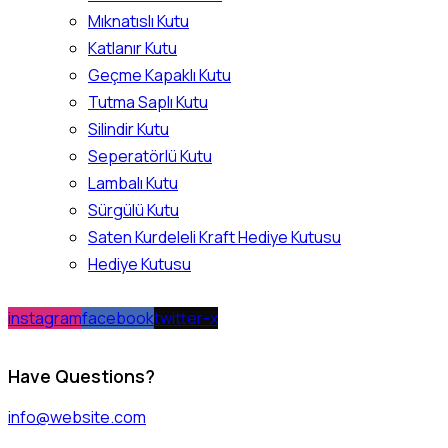
Mıknatıslı Kutu
Katlanır Kutu
Geçme Kapaklı Kutu
Tutma Saplı Kutu
Silindir Kutu
Seperatörlü Kutu
Lambalı Kutu
Sürgülü Kutu
Saten Kurdeleli Kraft Hediye Kutusu
Hediye Kutusu
instagram
facebook
twitter-x
Have Questions?
info@website.com