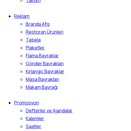
Takvim
Reklam
Branda Afiş
Restoran Ürünleri
Tabela
Plaketler
Flama Bayraklar
Gönder Bayrakları
Kırlangıç Bayraklar
Masa Bayrakları
Makam Bayrağı
Promosyon
Defterler ve Ajandalar
Kalemler
Saatler