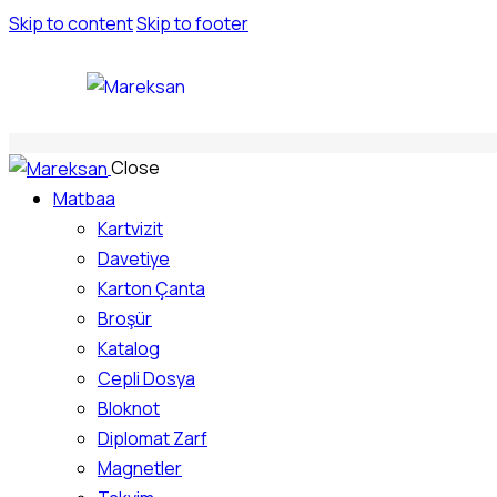
Skip to content
Skip to footer
Close
Matbaa
Kartvizit
Davetiye
Karton Çanta
Broşür
Katalog
Cepli Dosya
Bloknot
Diplomat Zarf
Magnetler