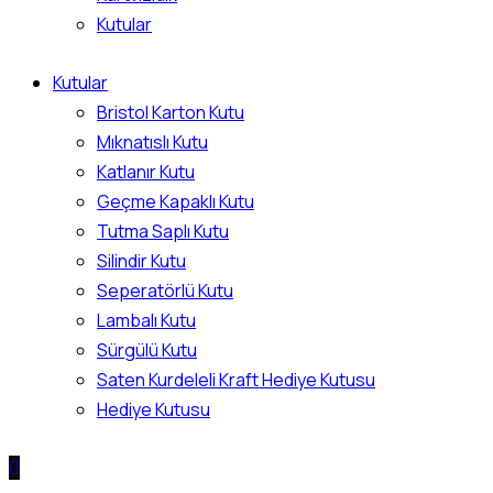
Kutular
Kutular
Bristol Karton Kutu
Mıknatıslı Kutu
Katlanır Kutu
Geçme Kapaklı Kutu
Tutma Saplı Kutu
Silindir Kutu
Seperatörlü Kutu
Lambalı Kutu
Sürgülü Kutu
Saten Kurdeleli Kraft Hediye Kutusu
Hediye Kutusu