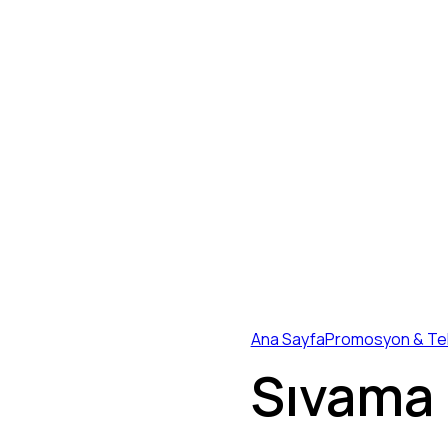
Ana Sayfa
Promosyon & Tek
Sıvama 