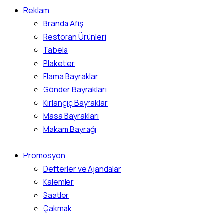
Reklam
Branda Afiş
Restoran Ürünleri
Tabela
Plaketler
Flama Bayraklar
Gönder Bayrakları
Kırlangıç Bayraklar
Masa Bayrakları
Makam Bayrağı
Promosyon
Defterler ve Ajandalar
Kalemler
Saatler
Çakmak