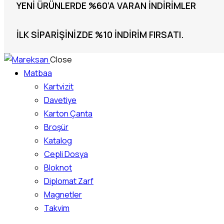
YENI ÜRÜNLERDE %60’A VARAN İNDIRIMLER
İLK SIPARIŞINIZDE %10 INDIRIM FIRSATI.
Close
Matbaa
Kartvizit
Davetiye
Karton Çanta
Broşür
Katalog
Cepli Dosya
Bloknot
Diplomat Zarf
Magnetler
Takvim