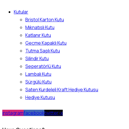
Kutular
Bristol Karton Kutu
Mıknatıslı Kutu
Katlanır Kutu
Geçme Kapaklı Kutu
Tutma Saplı Kutu
Silindir Kutu
Seperatörlü Kutu
Lambalı Kutu
Sürgülü Kutu
Saten Kurdeleli Kraft Hediye Kutusu
Hediye Kutusu
instagram
facebook
twitter-x