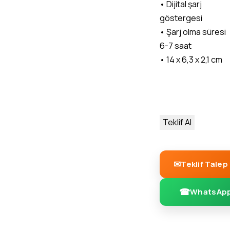
• Dijital şarj
göstergesi
• Şarj olma süresi
6-7 saat
• 14 x 6,3 x 2,1 cm
Teklif Al
Teklif Talep
WhatsApp 