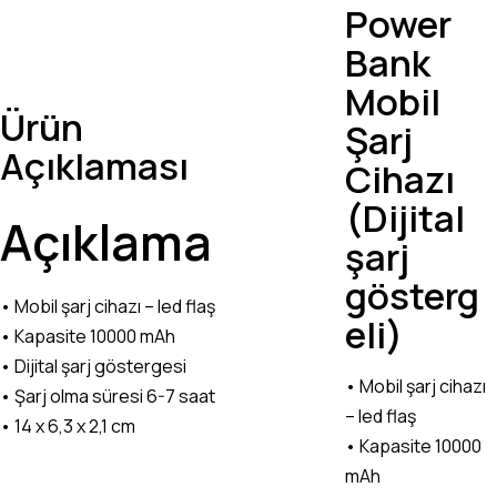
Power
Bank
Mobil
Ürün
Şarj
Açıklaması
Cihazı
(Dijital
Açıklama
şarj
gösterg
• Mobil şarj cihazı – led flaş
eli)
• Kapasite 10000 mAh
• Dijital şarj göstergesi
• Mobil şarj cihazı
• Şarj olma süresi 6-7 saat
– led flaş
• 14 x 6,3 x 2,1 cm
• Kapasite 10000
mAh