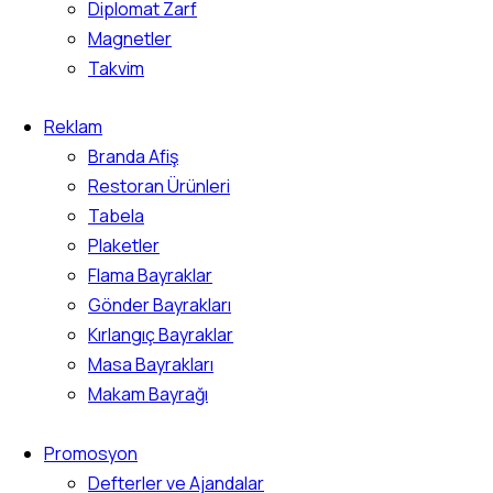
Diplomat Zarf
Magnetler
Takvim
Reklam
Branda Afiş
Restoran Ürünleri
Tabela
Plaketler
Flama Bayraklar
Gönder Bayrakları
Kırlangıç Bayraklar
Masa Bayrakları
Makam Bayrağı
Promosyon
Defterler ve Ajandalar