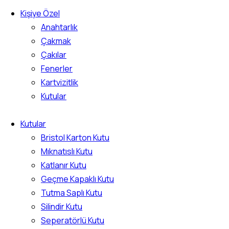
Kişiye Özel
Anahtarlık
Çakmak
Çakılar
Fenerler
Kartvizitlik
Kutular
Kutular
Bristol Karton Kutu
Mıknatıslı Kutu
Katlanır Kutu
Geçme Kapaklı Kutu
Tutma Saplı Kutu
Silindir Kutu
Seperatörlü Kutu