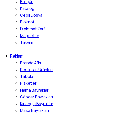
Broşür
Katalog
Cepli Dosya
Bloknot
Diplomat Zarf
Magnetler
Takvim
Reklam
Branda Afiş
Restoran Ürünleri
Tabela
Plaketler
Flama Bayraklar
Gönder Bayrakları
Kırlangıç Bayraklar
Masa Bayrakları