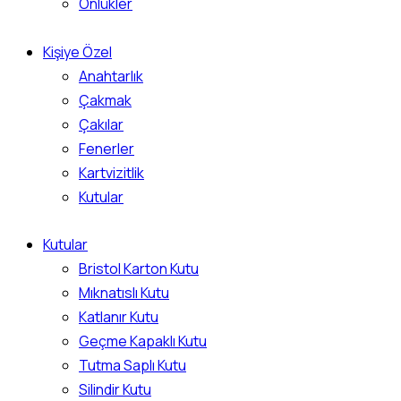
Önlükler
Kişiye Özel
Anahtarlık
Çakmak
Çakılar
Fenerler
Kartvizitlik
Kutular
Kutular
Bristol Karton Kutu
Mıknatıslı Kutu
Katlanır Kutu
Geçme Kapaklı Kutu
Tutma Saplı Kutu
Silindir Kutu