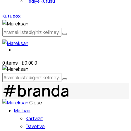
Hediye Kutusu
Kutubox
0 items
-
₺0.00
0
#branda
Close
Matbaa
Kartvizit
Davetiye