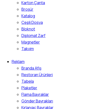
Karton Çanta
Broşür
Katalog
Cepli Dosya
Bloknot
Diplomat Zarf
Magnetler
Takvim
Reklam
Branda Afiş
Restoran Ürünleri
Tabela
Plaketler
Flama Bayraklar
Gönder Bayrakları
Kırlangıç Bayraklar