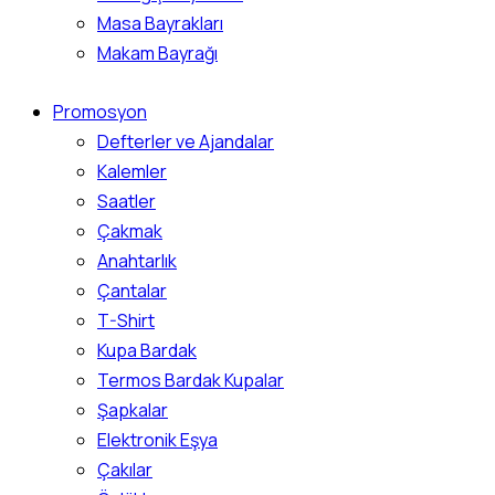
Masa Bayrakları
Makam Bayrağı
Promosyon
Defterler ve Ajandalar
Kalemler
Saatler
Çakmak
Anahtarlık
Çantalar
T-Shirt
Kupa Bardak
Termos Bardak Kupalar
Şapkalar
Elektronik Eşya
Çakılar