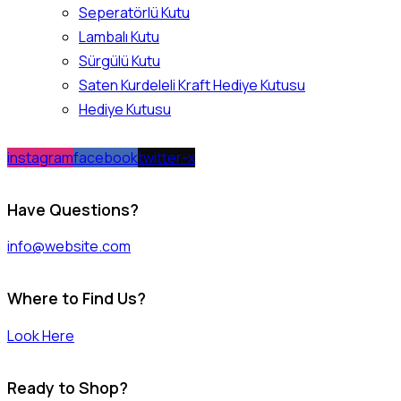
Seperatörlü Kutu
Lambalı Kutu
Sürgülü Kutu
Saten Kurdeleli Kraft Hediye Kutusu
Hediye Kutusu
instagram
facebook
twitter-x
Have Questions?
info@website.com
Where to Find Us?
Look Here
Ready to Shop?