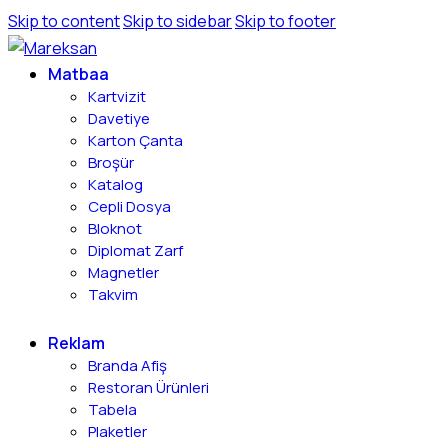
Skip to content
Skip to sidebar
Skip to footer
Matbaa
Kartvizit
Davetiye
Karton Çanta
Broşür
Katalog
Cepli Dosya
Bloknot
Diplomat Zarf
Magnetler
Takvim
Reklam
Branda Afiş
Restoran Ürünleri
Tabela
Plaketler