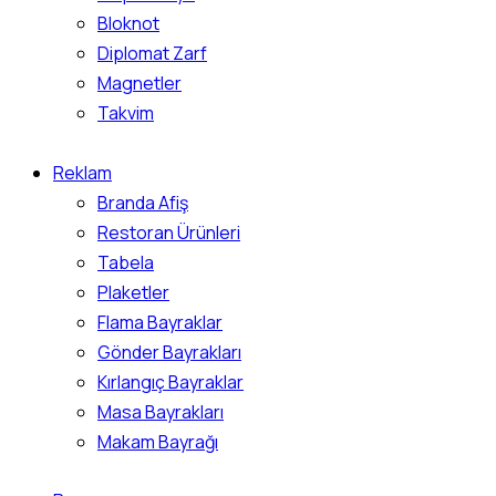
Bloknot
Diplomat Zarf
Magnetler
Takvim
Reklam
Branda Afiş
Restoran Ürünleri
Tabela
Plaketler
Flama Bayraklar
Gönder Bayrakları
Kırlangıç Bayraklar
Masa Bayrakları
Makam Bayrağı