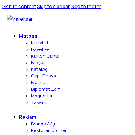
Skip to content
Skip to sidebar
Skip to footer
Matbaa
Kartvizit
Davetiye
Karton Çanta
Broşür
Katalog
Cepli Dosya
Bloknot
Diplomat Zarf
Magnetler
Takvim
Reklam
Branda Afiş
Restoran Ürünleri